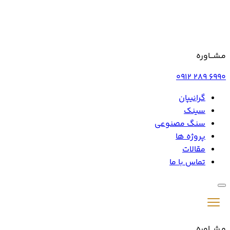
مـشـــاوره
0912 289 6990
گرانیپان
سینک
سنگ مصنوعی
پروژه ها
مقالات
تماس با ما
مـشـــاوره