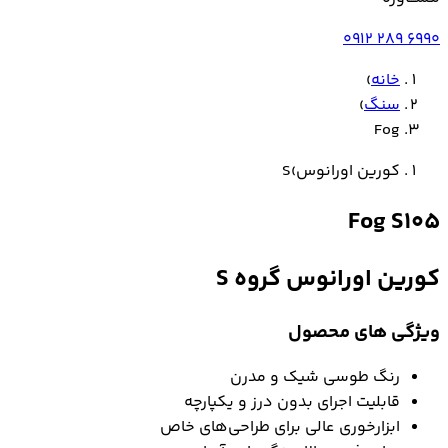
0912 289 6990
خانه
›
سنگ
›
Fog
کورین اورانوس
›
S
Fog
S105
کورین اورانوس
گروه S
ویژگی های محصول
رنگ طوسی شیک و مدرن
قابلیت اجرای بدون درز و یکپارچه
ابزارخوری عالی برای طراحی‌های خاص