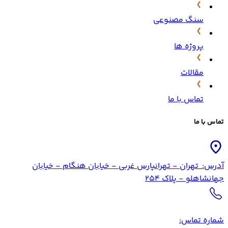
سنگ مصنوعی
پروژه ها
مقالات
تماس با ما
تماس با ما
آدرس
:
تهران - تهرانپارس غربی - خیابان هنگام - خیابان
جهانشاهلو - پلاک 254
شماره تماس
: