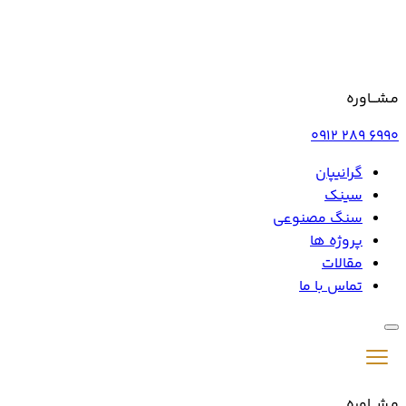
مـشـــاوره
0912 289 6990
گرانیپان
سینک
سنگ مصنوعی
پروژه ها
مقالات
تماس با ما
مـشـــاوره