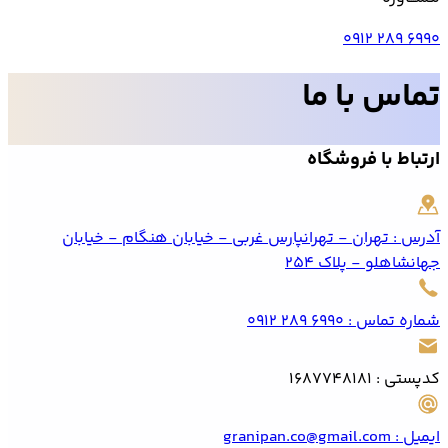
0912 289 6990
تماس با ما
ارتباط با فروشگاه
آدرس
:
تهران - تهرانپارس غربی - خیابان هنگام - خیابان
جهانشاهلو - پلاک 254
شماره تماس
:
0912 289 6990
کدپستی
:
1687748181
ایمیل
:
granipan.co@gmail.com