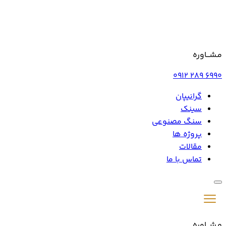
مـشـــاوره
0912 289 6990
گرانیپان
سینک
سنگ مصنوعی
پروژه ها
مقالات
تماس با ما
مـشـــاوره