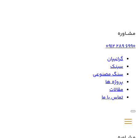
مـشـــاوره
0912 289 6990
گرانیپان
سینک
سنگ مصنوعی
پروژه ها
مقالات
تماس با ما
مـشـــاوره