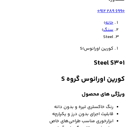
0912 289 6990
خانه
›
سنگ
›
Steel
کورین اورانوس
›
S
Steel
S301
کورین اورانوس
گروه S
ویژگی های محصول
رنگ خاکستری تیره و بدون دانه
قابلیت اجرای بدون درز و یکپارچه
ابزارخوری مناسب طراحی‌های خاص